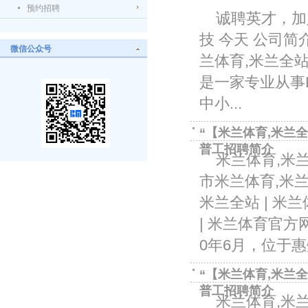
预约招聘
诚聘英才，加
技 今天 公司简
微信公众号
兰体育,米兰全站
是一家专业从事
中小...
“【米兰体育,米兰全
普工招聘简介
米兰体育,米兰
市米兰体育,米兰
米兰全站 | 米
| 米兰体育官方
0年6月，位于惠
“【米兰体育,米兰全
普工招聘简介
米兰体育,米兰