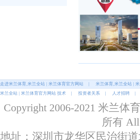
走进米兰体育,米兰全站 | 米兰体育官方网站
|
米兰体育,米兰全站 |
米兰全站 | 米兰体育官方网站 技术
|
投资者关系
|
人才招聘
Copyright 2006-2021
所有 All r
地址：深圳市龙华区民治街道北