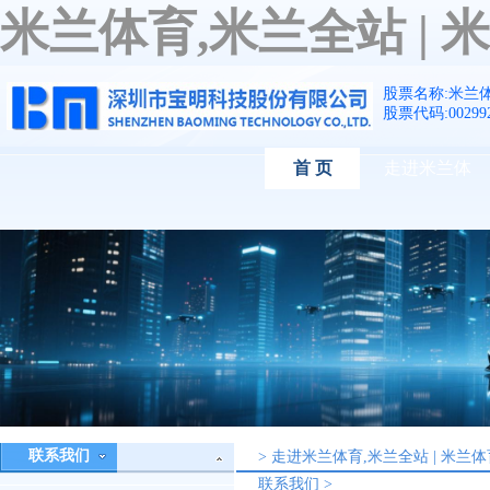
米兰体育,米兰全站 |
股票名称:米兰体
股票代码:00299
首 页
走进米兰体
育,米兰全站
| 米兰体育官
方网站
联系我们
>
走进米兰体育,米兰全站 | 米兰
联系我们
>