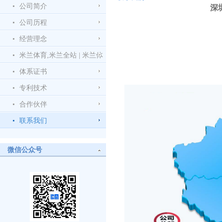
公司简介
深
公司历程
经营理念
米兰体育,米兰全站 | 米兰体
育官方网站荣誉
体系证书
专利技术
合作伙伴
联系我们
微信公众号