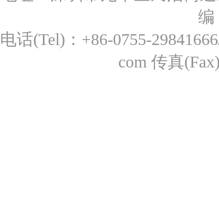
编：
电话(Tel)：+86-0755-2984166
com 传真(Fax):