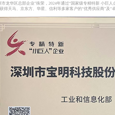
圳市龙华区总部企业”殊荣，2024年通过“国家级专精特新 小巨
获得天马、京东方、华星、信利等多家客户的“优秀供应商”及“