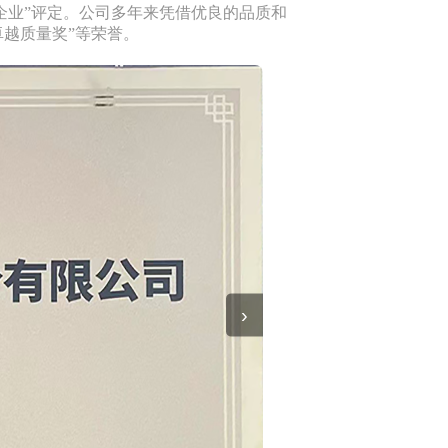
人企业”评定。公司多年来凭借优良的品质和
卓越质量奖”等荣誉。
›